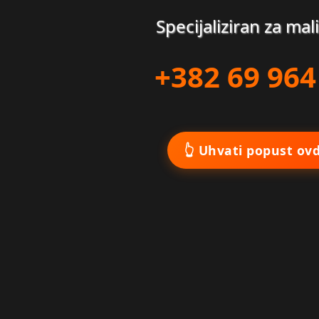
Specijaliziran za mali
+382 69 964
👆 Uhvati popust ovd