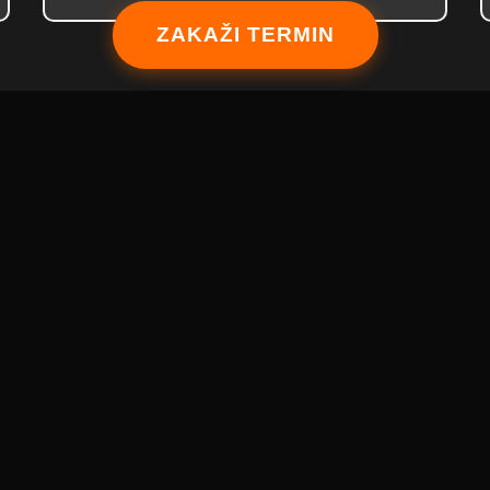
ZAKAŽI TERMIN
Kontaktirajte Nas
Telefon
+382 69 964 444
Izgradeno 