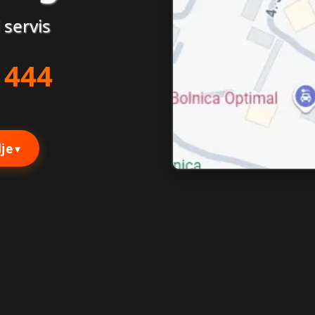
 servis
 444
je
▼